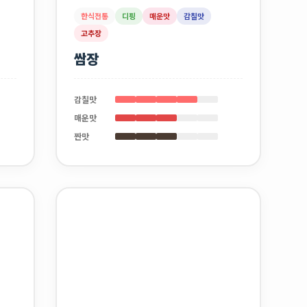
한식전통
디핑
매운맛
감칠맛
고추장
쌈장
감칠맛
매운맛
짠맛