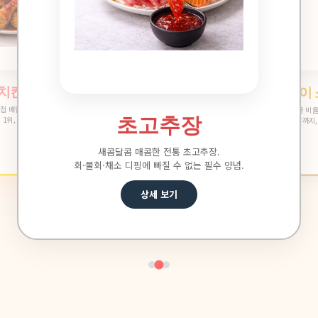
양념치킨 소스
초고추장
40년 기술자가 직접 배합한 양념치킨 소
떡볶이 소스
콤 매콤한 전통 초고추장.
거래처 재주문율 1위, 검증된 황금 비율
 디핑에 빠질 수 없는 필수 양념.
매콤달콤한 황금 비율 떡볶이 소스.
상세 보기
분식점부터 가정까지, 실패 없는 맛.
상세 보기