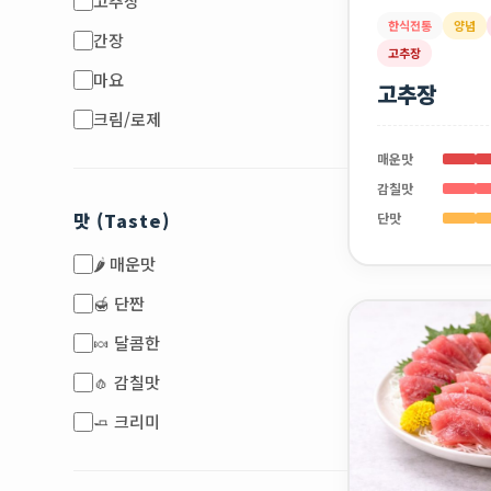
고추장
한식전통
양념
간장
고추장
마요
고추장
크림/로제
매운맛
감칠맛
맛 (Taste)
단맛
🌶️ 매운맛
🍯 단짠
🍬 달콤한
🧄 감칠맛
🧈 크리미