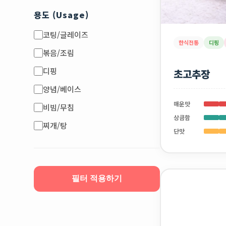
용도 (Usage)
코팅/글레이즈
한식전통
디핑
볶음/조림
디핑
초고추장
양념/베이스
매운맛
비빔/무침
상큼함
찌개/탕
단맛
필터 적용하기