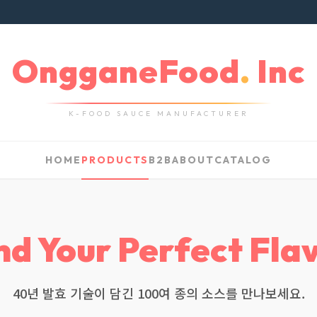
OngganeFood
.
Inc
K-FOOD SAUCE MANUFACTURER
HOME
PRODUCTS
B2B
ABOUT
CATALOG
nd Your Perfect Fla
40년 발효 기술이 담긴 100여 종의 소스를 만나보세요.