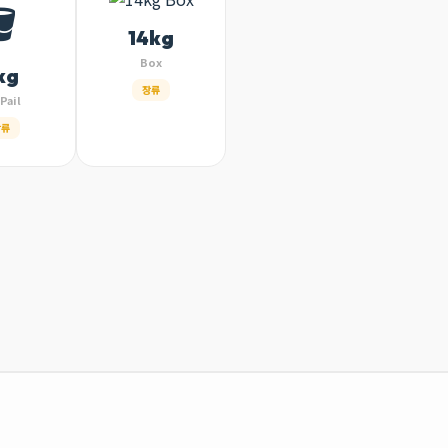
🪣
14kg
Box
kg
장류
Pail
장류