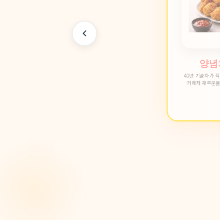
새콤달
회·물회·채소