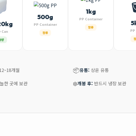
1kg
500g
PP Container
5
20kg
PP Container
장류
PP 
y Can
장류
용량
📦
2~18개월
유통:
상온 유통
❄️
늘한 곳에 보관
개봉 후:
반드시 냉장 보관