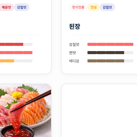
매운맛
감칠맛
한식전통
양념
감칠맛
된장
감칠맛
짠맛
바디감