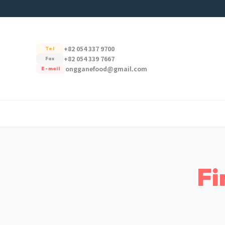
+82 054 337 9700
Tel
+82 054 339 7667
Fax
ongganefood@gmail.com
E-mail
Fi