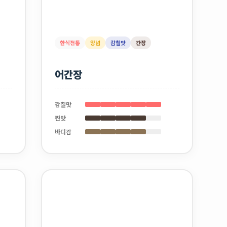
한식전통
양념
감칠맛
간장
어간장
감칠맛
짠맛
바디감