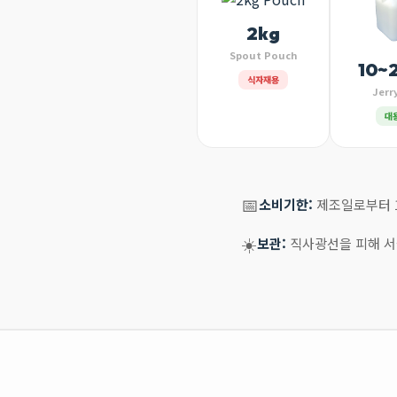
2kg
Spout Pouch
10~
식자재용
Jerr
대
📅
소비기한:
제조일로부터 1
☀️
보관:
직사광선을 피해 서