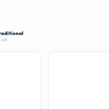
raditional
· 22종