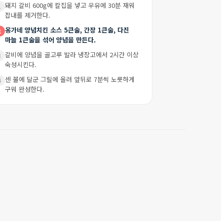
돼지 갈비 600g에 칼집을 넣고 우유에 30분 재워
1
잡내를 제거한다.
옹가네 양념치킨 소스 5큰술, 간장 1큰술, 다진
2
마늘 1큰술을 섞어 양념을 만든다.
갈비에 양념을 골고루 발라 냉장고에서 2시간 이상
3
숙성시킨다.
센 불에 달군 그릴에 올려 앞뒤로 7분씩 노릇하게
4
구워 완성한다.