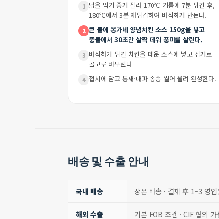
닭을 먹기 좋게 잘라 170℃ 기름에 7분 튀긴 후,
1
180℃에서 3분 재튀김하여 바삭하게 만든다.
큰 볼에 옹가네 양념치킨 소스 150g을 넣고
2
중불에서 30초간 살짝 데워 풍미를 살린다.
바삭하게 튀긴 치킨을 데운 소스에 넣고 집게로
3
골고루 버무린다.
접시에 담고 통깨·대파 송송 썰어 올려 완성한다.
4
배송 및 수출 안내
국내 배송
상온 배송 · 결제 후 1~3 영
해외 수출
기본 FOB 조건 · CIF 협의 가