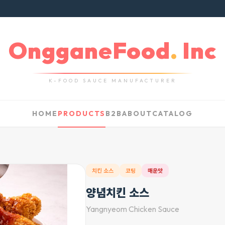
OngganeFood
.
Inc
K-FOOD SAUCE MANUFACTURER
HOME
PRODUCTS
B2B
ABOUT
CATALOG
치킨 소스
코팅
매운맛
양념치킨 소스
Yangnyeom Chicken Sauce