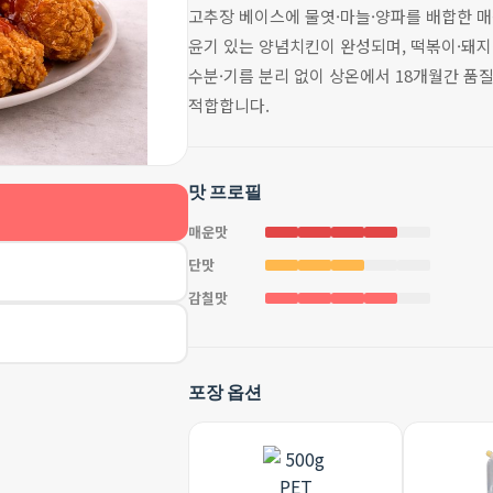
고추장 베이스에 물엿·마늘·양파를 배합한 
윤기 있는 양념치킨이 완성되며, 떡볶이·돼지
수분·기름 분리 없이 상온에서 18개월간 품
적합합니다.
맛 프로필
매운맛
단맛
감칠맛
포장 옵션