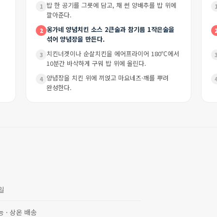
밥 한 공기를 그릇에 담고, 채 썬 양배추를 밥 위에
1
깔아준다.
옹가네 양념치킨 소스 2큰술과 참기름 1작은술을
2
섞어 양념장을 만든다.
치킨너겟이나 순살치킨을 에어프라이어 180℃에서
3
10분간 바삭하게 구워 밥 위에 올린다.
양념장을 치킨 위에 끼얹고 마요네즈·깨를 뿌려
4
완성한다.
업일
능 · 상온 배송