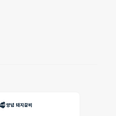
🥩
양념 돼지갈비