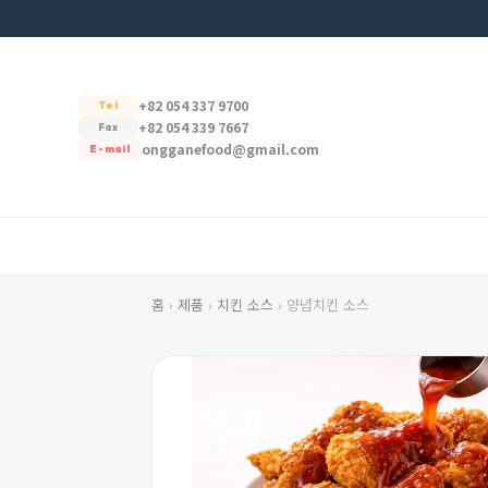
+82 054 337 9700
Tel
+82 054 339 7667
Fax
ongganefood@gmail.com
E-mail
홈
›
제품
›
치킨 소스
› 양념치킨 소스