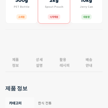
500g
2kg
10kg
PET Bottle
Spout Pouch
Jerry Can
소매용
식자재용
대용량
제품
상세
활용
배송
정보
설명
레시피
안내
제품 정보
카테고리
한식 전통