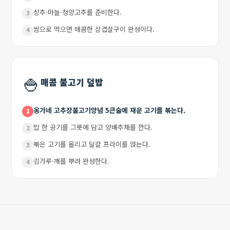
상추·마늘·청양고추를 준비한다.
3
쌈으로 먹으면 매콤한 삼겹살구이 완성이다.
4
🍚
매콤 불고기 덮밥
옹가네 고추장불고기양념 5큰술에 재운 고기를 볶는다.
1
밥 한 공기를 그릇에 담고 양배추채를 깐다.
2
볶은 고기를 올리고 달걀 프라이를 얹는다.
3
김가루·깨를 뿌려 완성한다.
4