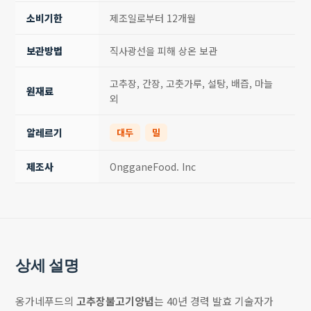
소비기한
제조일로부터 12개월
보관방법
직사광선을 피해 상온 보관
고추장, 간장, 고춧가루, 설탕, 배즙, 마늘
원재료
외
알레르기
대두
밀
제조사
OngganeFood. Inc
상세 설명
옹가네푸드의
고추장불고기양념
는 40년 경력 발효 기술자가