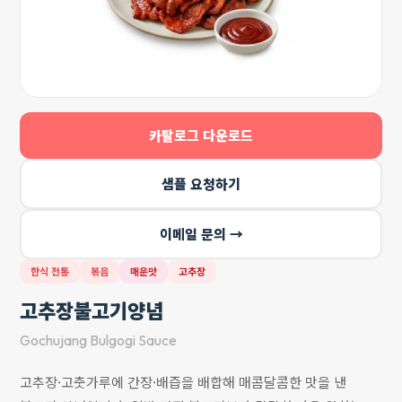
카탈로그 다운로드
샘플 요청하기
이메일 문의 →
한식 전통
볶음
매운맛
고추장
고추장불고기양념
Gochujang Bulgogi Sauce
고추장·고춧가루에 간장·배즙을 배합해 매콤달콤한 맛을 낸