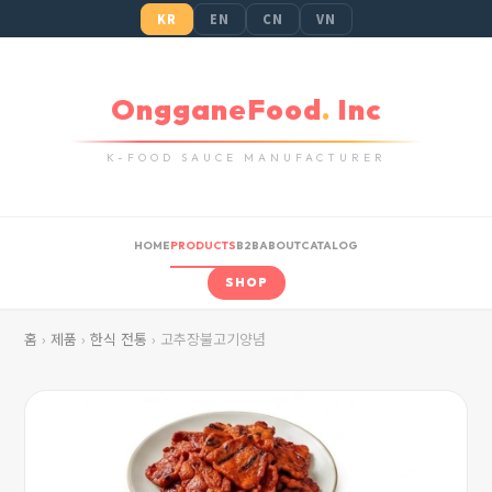
KR
EN
CN
VN
OngganeFood
.
Inc
K-FOOD SAUCE MANUFACTURER
HOME
PRODUCTS
B2B
ABOUT
CATALOG
SHOP
홈
›
제품
›
한식 전통
› 고추장불고기양념