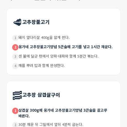
🥩
고추장불고기
돼지 앞다리살 400g을 얇게 썬다.
1
옹가네 고추장불고기양념 5큰술에 고기를 넣고 1시간 재운다.
2
센 불에 달군 팬에서 양파·대파와 함께 5분간 볶는다.
3
깨를 뿌려 밥과 함께 완성한다.
4
🥓
고추장 삼겹살구이
삼겹살 300g에 옹가네 고추장불고기양념 3큰술을 골고루
1
바른다.
30분 재운 뒤 그릴에서 앞뒤 4분씩 굽는다.
2