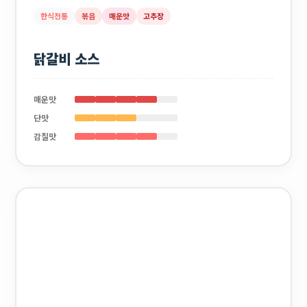
한식전통
볶음
매운맛
고추장
닭갈비 소스
매운맛
단맛
감칠맛