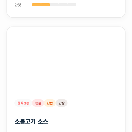
단맛
한식전통
볶음
단짠
간장
소불고기 소스