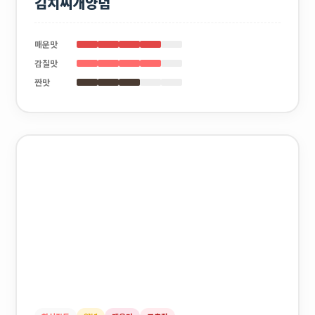
김치찌개양념
매운맛
감칠맛
짠맛