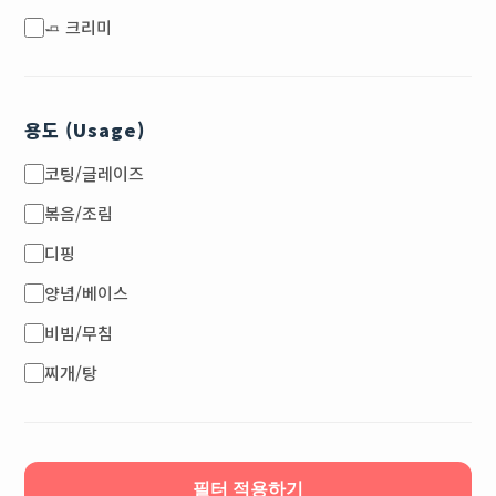
🧈 크리미
용도 (Usage)
코팅/글레이즈
볶음/조림
디핑
양념/베이스
비빔/무침
찌개/탕
필터 적용하기