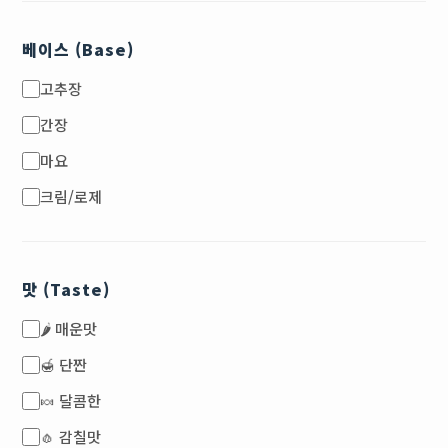
베이스 (Base)
고추장
간장
마요
크림/로제
맛 (Taste)
🌶️ 매운맛
🍯 단짠
🍬 달콤한
🧄 감칠맛