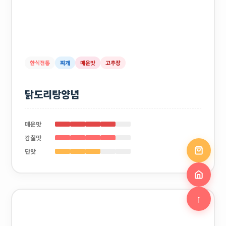
한식전통
찌개
매운맛
고추장
닭도리탕양념
매운맛
감칠맛
단맛
↑