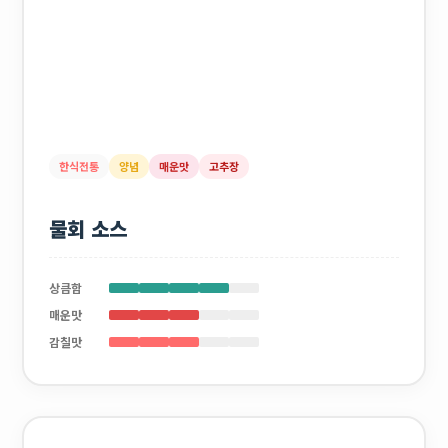
한식전통
양념
매운맛
고추장
물회 소스
상큼함
매운맛
감칠맛