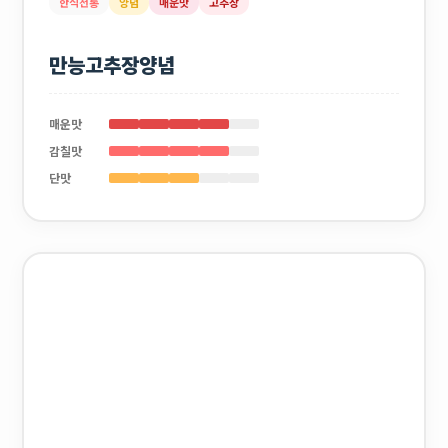
한식전통
양념
매운맛
고추장
만능고추장양념
매운맛
감칠맛
단맛