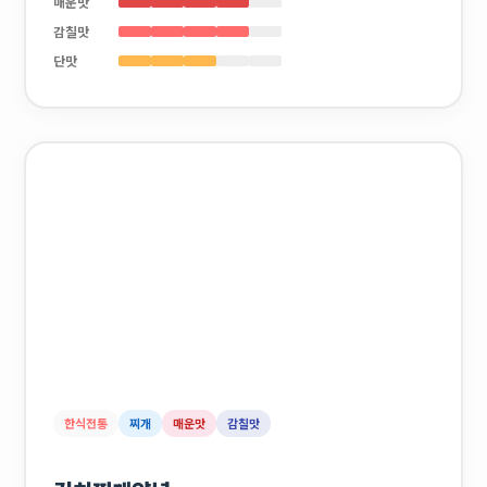
매운맛
감칠맛
단맛
한식전통
찌개
매운맛
감칠맛