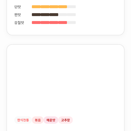
단맛
짠맛
감칠맛
한식전통
볶음
매운맛
고추장