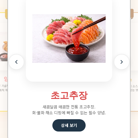
1st BEST
3rd BEST
떡볶이 소스
양념치킨 소스
년 기술자가 직접 배합한 양념치킨 소스.
매콤달콤한 황금 비율 떡볶이 소스
래처 재주문율 1위, 검증된 황금 비율.
분식점부터 가정까지, 실패 없는 맛
초고추장
새콤달콤 매콤한 전통 초고추장.
회·물회·채소 디핑에 빠질 수 없는 필수 양념.
상세 보기