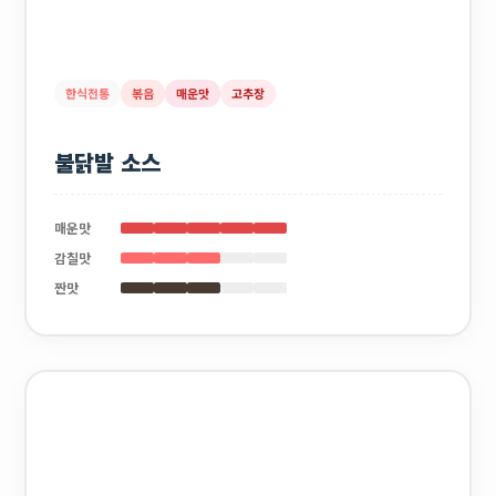
한식전통
볶음
매운맛
고추장
불닭발 소스
매운맛
감칠맛
짠맛