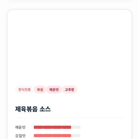
한식전통
볶음
매운맛
고추장
제육볶음 소스
매운맛
감칠맛