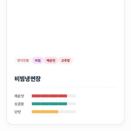
한식전통
비빔
매운맛
고추장
비빔냉면장
매운맛
상큼함
단맛