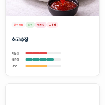
한식전통
디핑
매운맛
고추장
초고추장
매운맛
상큼함
단맛