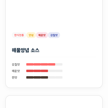
한식전통
양념
매운맛
감칠맛
해물양념 소스
감칠맛
매운맛
짠맛