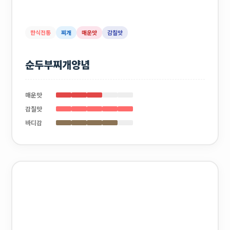
한식전통
찌개
매운맛
감칠맛
순두부찌개양념
매운맛
감칠맛
바디감