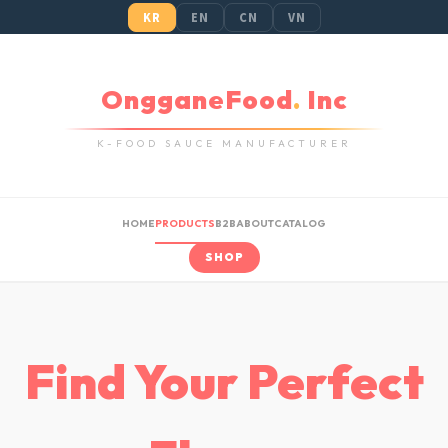
KR
EN
CN
VN
OngganeFood
.
Inc
K-FOOD SAUCE MANUFACTURER
HOME
PRODUCTS
B2B
ABOUT
CATALOG
SHOP
Find Your Perfect