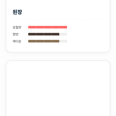
된장
감칠맛
짠맛
바디감