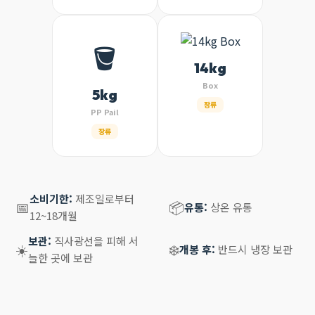
🪣
14kg
Box
5kg
장류
PP Pail
장류
소비기한:
제조일로부터
📅
📦
유통:
상온 유통
12~18개월
보관:
직사광선을 피해 서
☀️
❄️
개봉 후:
반드시 냉장 보관
늘한 곳에 보관