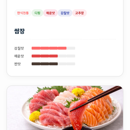
한식전통
디핑
매운맛
감칠맛
고추장
쌈장
감칠맛
매운맛
짠맛