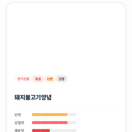
한식전통
볶음
단짠
간장
돼지불고기양념
단맛
감칠맛
매운맛