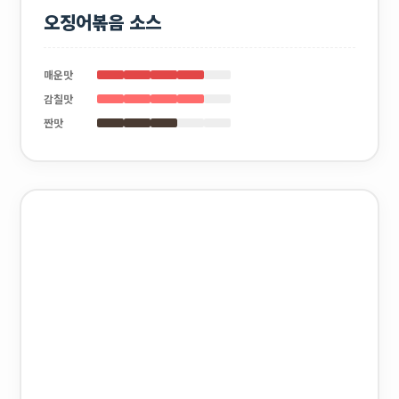
오징어볶음 소스
매운맛
감칠맛
짠맛