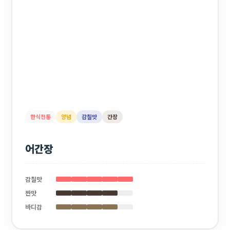
한식전통
양념
감칠맛
간장
어간장
감칠맛
짠맛
바디감