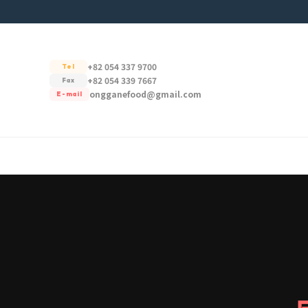
+82 054 337 9700
Tel
+82 054 339 7667
Fax
ongganefood@gmail.com
E-mail