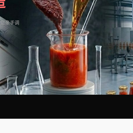
造
为您亲手调