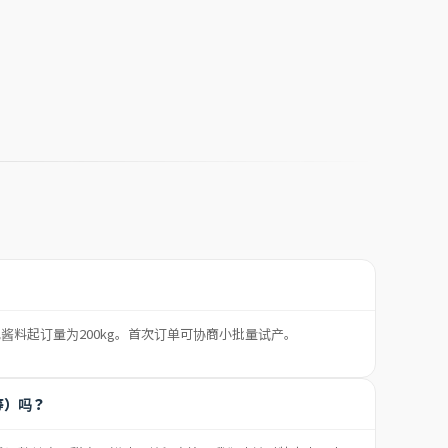
他酱料起订量为200kg。首次订单可协商小批量试产。
等）吗？