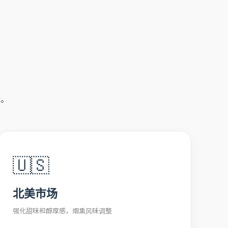
味。
🇺🇸
北美市场
强化甜味和醇厚感，烟熏风味调整