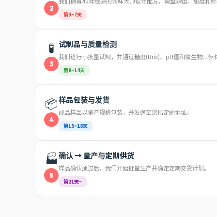
我们拥有40年经验的调味大师设计配方，调整辣度、甜度和
2
第3~7天
🧪
试制品与质量检测
我们进行小批量试制，并通过糖度(Brix)、pH值和微生物三
3
第8~14天
📦
样品包装与发货
成品样品以量产规格包装，并发送至您指定的地址。
4
第15~18天
🏭
确认 → 量产与定期供货
样品确认通过后，我们开始批量生产并确定定期交货计划。
5
第21天~