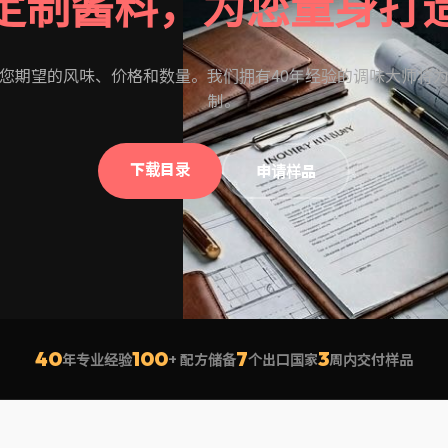
定制酱料，为您量身打
您期望的风味、价格和数量。我们拥有40年经验的调味大师将
制。
下载目录
申请样品
40
100
7
3
年专业经验
+ 配方储备
个出口国家
周内交付样品