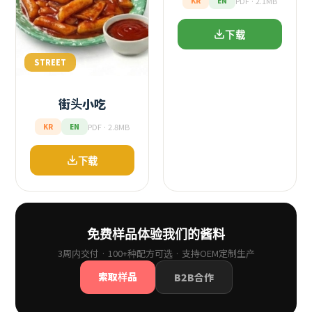
PDF · 2.1MB
KR
EN
下载
STREET
街头小吃
PDF · 2.8MB
KR
EN
下载
免费样品体验我们的酱料
3周内交付 · 100+种配方可选 · 支持OEM定制生产
索取样品
B2B合作